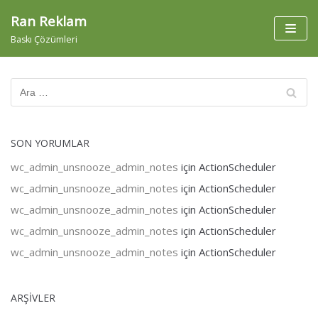
İçeriğe
Ran Reklam
geç
Baskı Çözümleri
SON YORUMLAR
wc_admin_unsnooze_admin_notes
için
ActionScheduler
wc_admin_unsnooze_admin_notes
için
ActionScheduler
wc_admin_unsnooze_admin_notes
için
ActionScheduler
wc_admin_unsnooze_admin_notes
için
ActionScheduler
wc_admin_unsnooze_admin_notes
için
ActionScheduler
ARŞIVLER